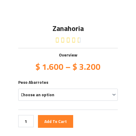
Zanahoria
4.5/5





Overview
$
1.600
–
$
3.200
Zanahoria
Peso Abarrotes
quantity
Add To Cart