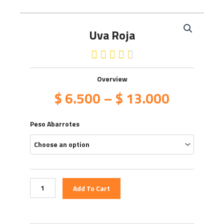
Uva Roja
4.5/5





Overview
$
6.500
–
$
13.000
Uva
Peso Abarrotes
Roja
quantity
Add To Cart