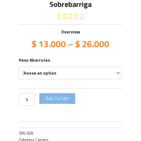
Sobrebarriga
4.5/5





Overview
$
13.000
–
$
26.000
Sobrebarriga
Peso Abarrotes
quantity
Add To Cart
SKU
N/A
Carnes
Category