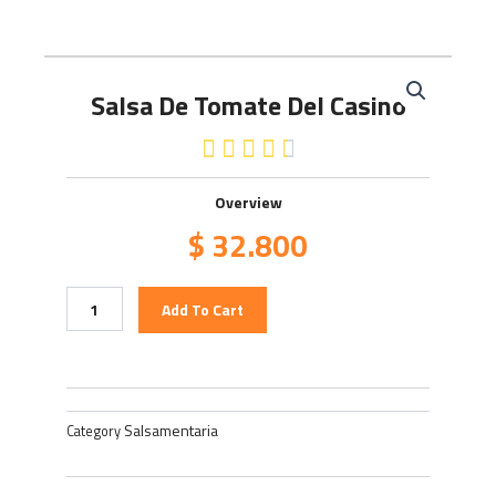
Salsa De Tomate Del Casino
4.5/5





Overview
$
32.800
Salsa
Add To Cart
de
tomate
del
Casino
quantity
Salsamentaria
Category