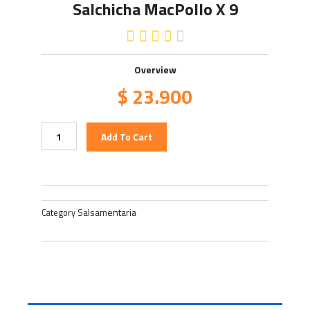
Salchicha MacPollo X 9
4.5/5





Overview
$
23.900
Salchicha
Add To Cart
MacPollo
x
9
quantity
Salsamentaria
Category