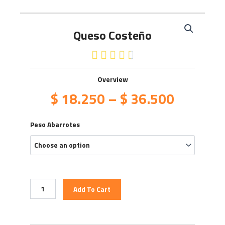
Queso Costeño
4.5/5





Overview
$
18.250
–
$
36.500
Queso
Peso Abarrotes
Costeño
quantity
Add To Cart