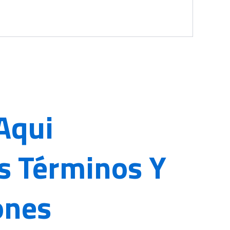
Aqui
s Términos Y
ones