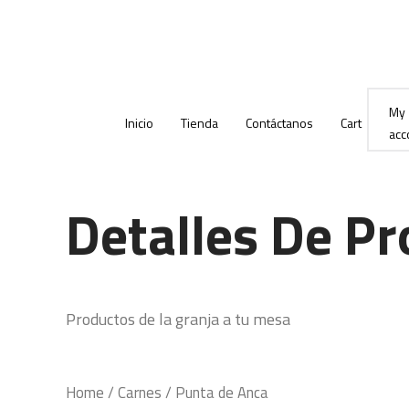
Ir
al
contenido
My
Inicio
Tienda
Contáctanos
Cart
acc
Detalles De P
Productos de la granja a tu mesa
Home
/
Carnes
/ Punta de Anca