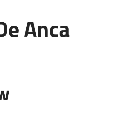
De Anca
ew