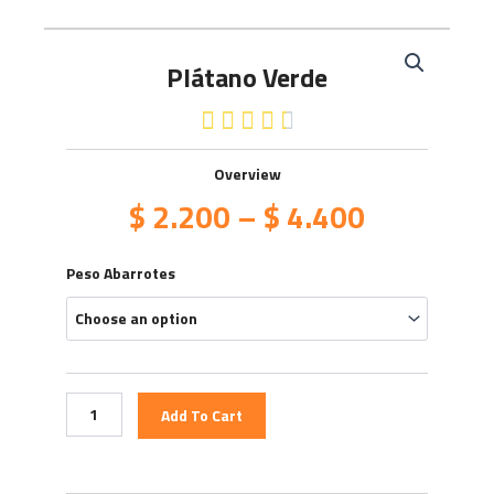
Plátano Verde
4.5/5





Overview
$
2.200
–
$
4.400
Plátano
Peso Abarrotes
Verde
quantity
Add To Cart