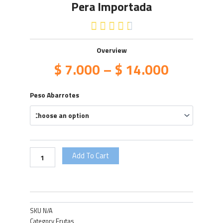
Pera Importada
4.5/5





Overview
$
7.000
–
$
14.000
Pera
Peso Abarrotes
Importada
quantity
Add To Cart
SKU
N/A
Frutas
Category