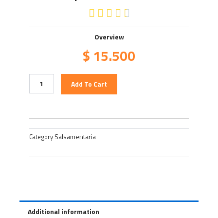
4.5/5





Overview
$
15.500
Pepinillos
Add To Cart
Pascuali
quantity
Salsamentaria
Category
Additional information