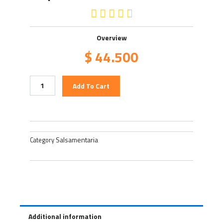
4.5/5





Overview
$
44.500
Pepinillos
Add To Cart
enteros
La
Cosecha
quantity
Salsamentaria
Category
Additional information