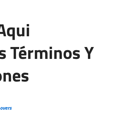
Aqui
s Términos Y
ones
Lovers