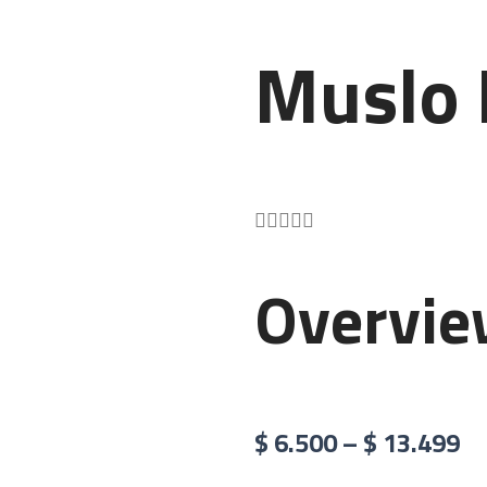
t
i
g
Muslo 
h
t
4.5/5





Overvi
$
6.500
–
$
13.499