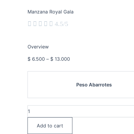
Manzana Royal Gala





4.5/5
Overview
$
6.500
–
$
13.000
Peso Abarrotes
Add to cart