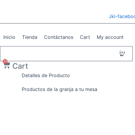
Manzana
Ir
Royal
al
Gala
Jki-faceboo
contenido
quantity
Inicio
Tienda
Contáctanos
Cart
My account
23
Cart
Detalles de Producto
Productos de la granja a tu mesa