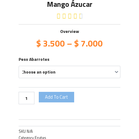
Mango Ázucar
4.5/5





Overview
$
3.500
–
$
7.000
Mango
Peso Abarrotes
Ázucar
quantity
Add To Cart
SKU
N/A
Frutas
Category