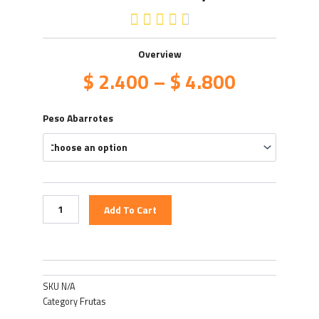
4.5/5





Overview
$
2.400
–
$
4.800
Mandarina
Peso Abarrotes
Arrayana
quantity
Add To Cart
SKU
N/A
Frutas
Category