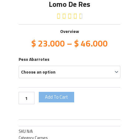
Lomo De Res
4.5/5





Overview
$
23.000
–
$
46.000
Lomo
Peso Abarrotes
de
Res
quantity
Add To Cart
SKU
N/A
Carnes
Category