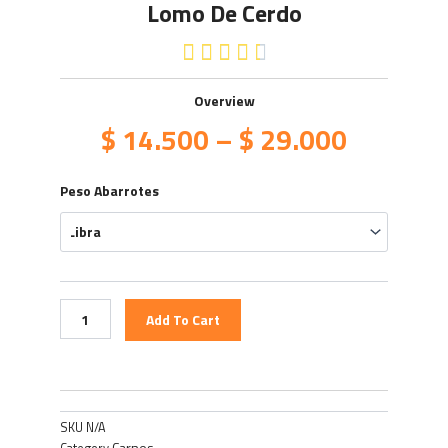
Lomo De Cerdo
4.5/5





Overview
$
14.500
–
$
29.000
Lomo
Peso Abarrotes
de
Cerdo
quantity
Add To Cart
SKU
N/A
Carnes