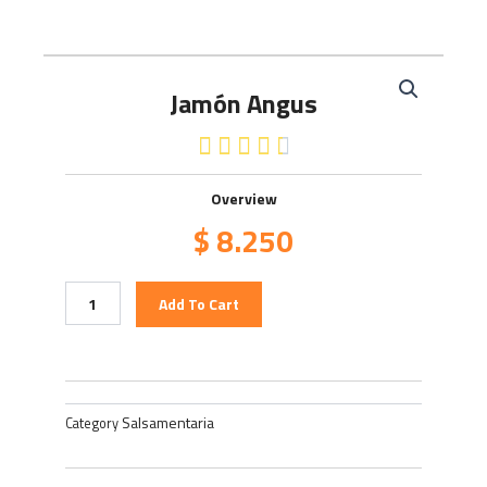
Jamón Angus
4.5/5





Overview
$
8.250
Jamón
Add To Cart
Angus
quantity
Salsamentaria
Category