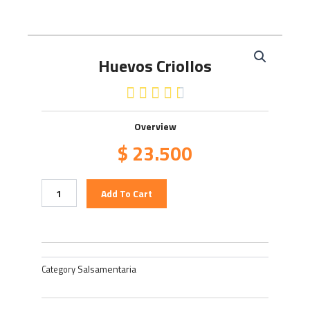
Huevos Criollos
4.5/5





Overview
$
23.500
Huevos
Add To Cart
Criollos
quantity
Salsamentaria
Category