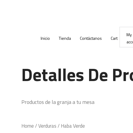
Ir
al
contenido
My
Inicio
Tienda
Contáctanos
Cart
acc
Detalles De P
Productos de la granja a tu mesa
Home
/
Verduras
/ Haba Verde