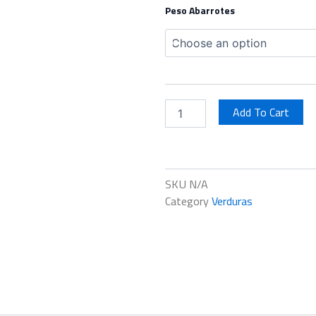
Haba
Peso Abarrotes
Verde
quantity
Add To Cart
SKU
N/A
Category
Verduras