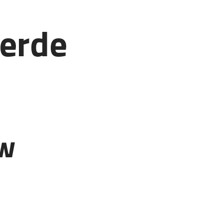
erde
ew