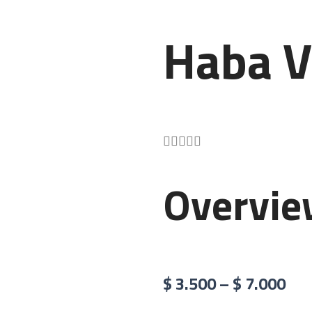
t
i
g
Haba V
h
t
4.5/5





Overvi
$
3.500
–
$
7.000