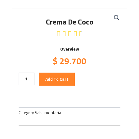
Crema De Coco
4.5/5





Overview
$
29.700
Crema
Add To Cart
de
Coco
quantity
Salsamentaria
Category