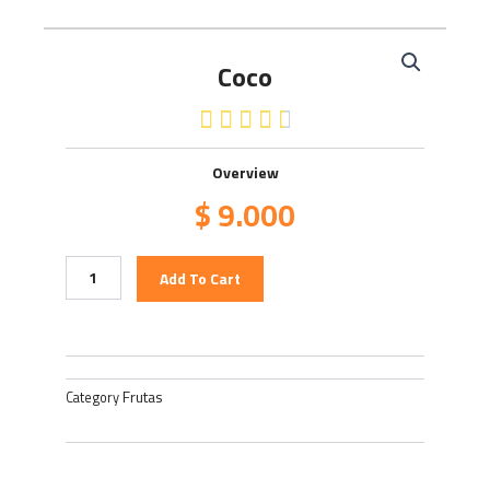
Coco
4.5/5





Overview
$
9.000
Coco
Add To Cart
quantity
Frutas
Category