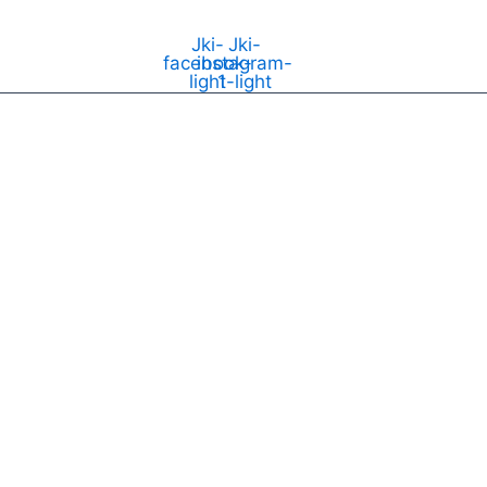
Jki-
Jki-
facebook-
instagram-
light
1-light