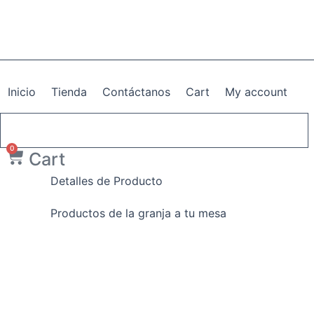
Chuguas
Ir
quantity
al
contenido
Inicio
Tienda
Contáctanos
Cart
My account
0
Cart
Detalles de Producto
Productos de la granja a tu mesa