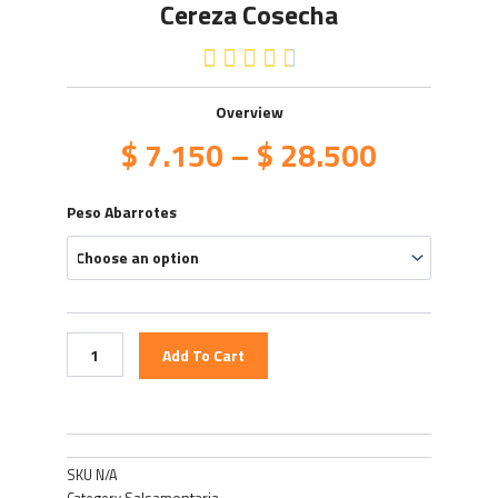
Cereza Cosecha
4.5/5





Overview
$
7.150
–
$
28.500
Cereza
Peso Abarrotes
Cosecha
quantity
Add To Cart
SKU
N/A
Salsamentaria