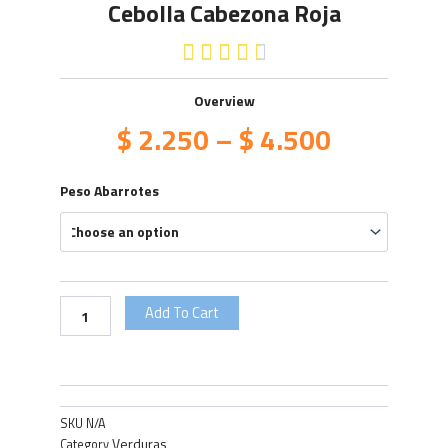
Cebolla Cabezona Roja
4.5/5





Overview
$
2.250
–
$
4.500
Cebolla
Peso Abarrotes
Cabezona
Roja
quantity
Add To Cart
SKU
N/A
Verduras
Category