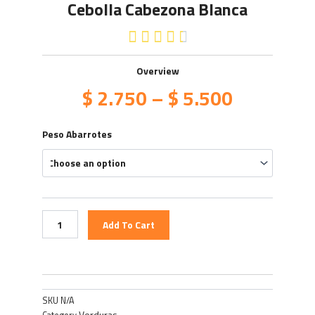
Cebolla Cabezona Blanca
4.5/5





Overview
$
2.750
–
$
5.500
Cebolla
Peso Abarrotes
Cabezona
Blanca
quantity
Add To Cart
SKU
N/A
Verduras