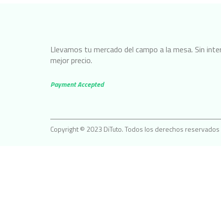
Llevamos tu mercado del campo a la mesa. Sin inter
mejor precio.
Payment Accepted
Copyright © 2023 DiTuto. Todos los derechos reservados
Abrir chat
Powered by
Hola 👋
¿En qué podemos ayudarte?