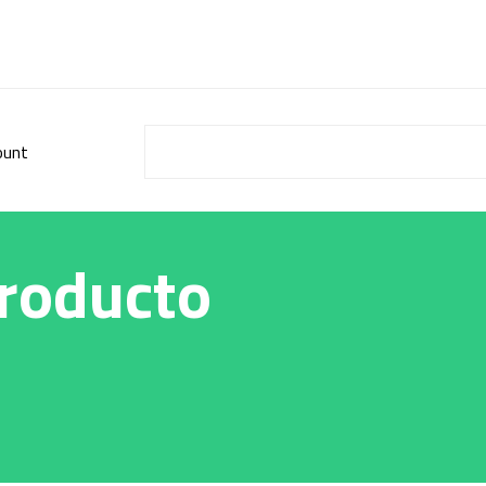
ount
Producto