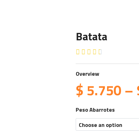
Batata
4.5/5





Overview
$
5.750
–
Batata
Peso Abarrotes
quantity