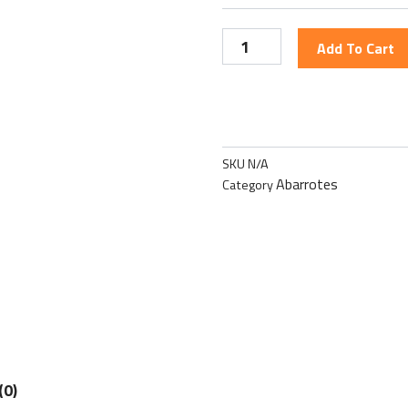
g
Add To Cart
h
t
SKU
N/A
Abarrotes
Category
(0)