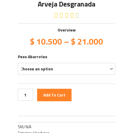
Arveja Desgranada
4.5/5





Overview
$
10.500
–
$
21.000
Arveja
Peso Abarrotes
Desgranada
quantity
Add To Cart
SKU
N/A
Verduras