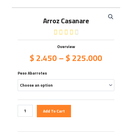
Arroz Casanare
4.5/5





Overview
$
2.450
–
$
225.000
Arroz
Peso Abarrotes
Casanare
quantity
Add To Cart