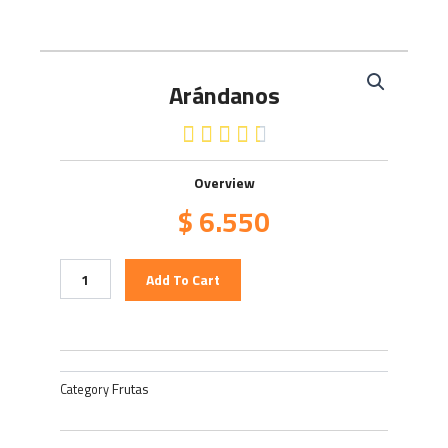
Arándanos
4.5/5





Overview
$
6.550
Arándanos
Add To Cart
quantity
Frutas
Category