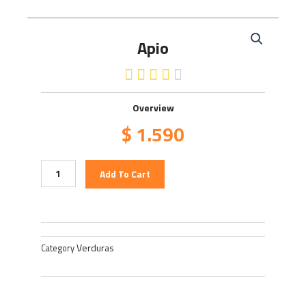
Apio
4.5/5





Overview
$
1.590
Apio
Add To Cart
quantity
Verduras
Category