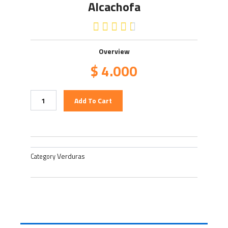
Alcachofa
4.5/5





Overview
$
4.000
Alcachofa
Add To Cart
quantity
Verduras
Category