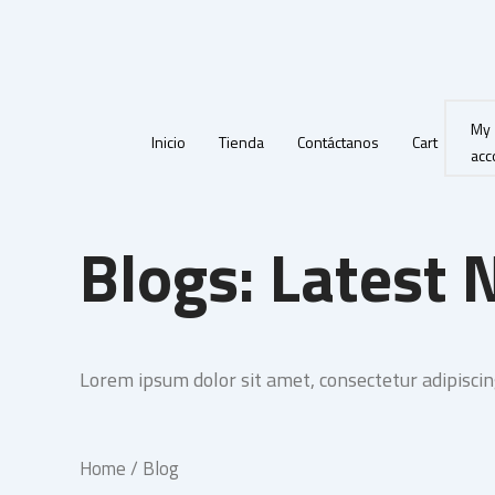
Ir
al
contenido
My
Inicio
Tienda
Contáctanos
Cart
acc
Blogs: Latest
Lorem ipsum dolor sit amet, consectetur adipiscing
Home
/ Blog